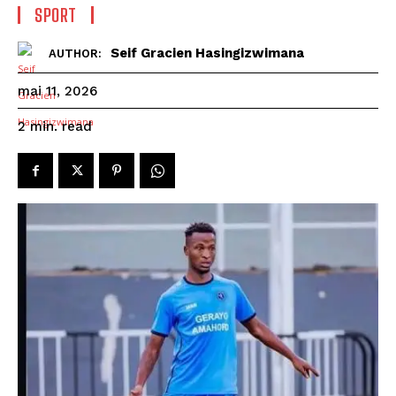
SPORT
Seif Gracien Hasingizwimana
AUTHOR:
mai 11, 2026
read
2
min.