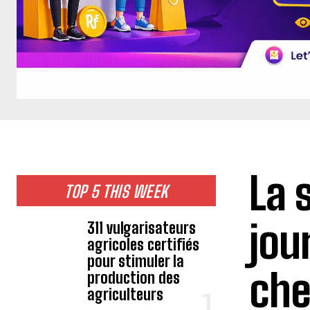
La 
TOP 5 THIS WEEK
jou
311 vulgarisateurs
agricoles certifiés
pour stimuler la
che
production des
agriculteurs