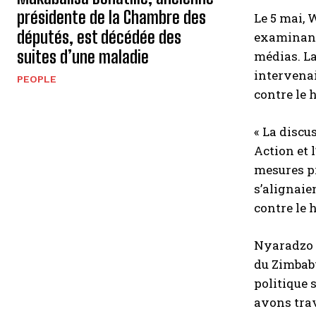
présidente de la Chambre des
Le 5 mai,
députés, est décédée des
examinant 
suites d’une maladie
médias. L
intervenai
PEOPLE
contre le 
« La disc
Action et 
mesures pr
s’alignaie
contre le 
Nyaradzo 
du Zimbab
politique 
avons trav