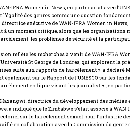
 WAN-IFRA Women in News, en partenariat avec l’UNES
l’égalité des genres comme une question fondamentale
a directrice exécutive de WAN-IFRA Women in News, S
t à un moment critique, alors que les organisations 
harcèlement, les problèmes de sécurité et la participa
ussion reflète les recherches à venir de WAN-IFRA W
l’Université St George de Londres, qui explorent la p
ises suite aux rapports de harcèlement », a déclaré M
nt également sur le Rapport de l’UNESCO sur les tenda
harcèlement en ligne visant les journalistes, en parti
Hazangwi, directrice du développement des médias e
we, a indiqué que le Zimbabwe s’était associé à WAN
sectoriel sur le harcèlement sexuel pour l’industrie des
aillé en collaboration avec la Commission du genre d