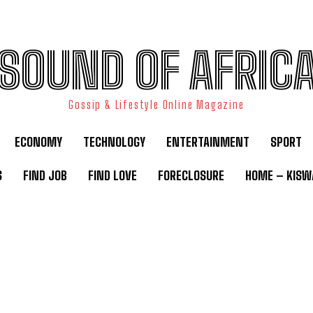
SOUND OF AFRIC
Gossip & Lifestyle Online Magazine
ECONOMY
TECHNOLOGY
ENTERTAINMENT
SPORT
S
FIND JOB
FIND LOVE
FORECLOSURE
HOME – KISWA