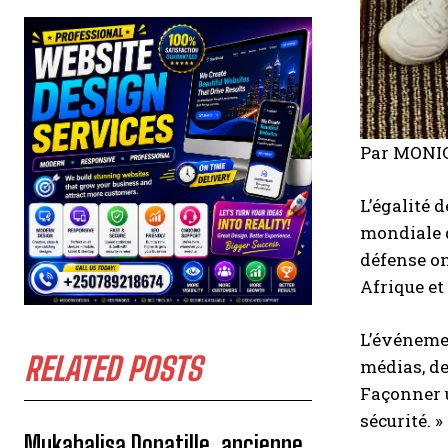
Par MONI
L’égalité 
mondiale d
défense on
Afrique et 
L’événemen
RELATED POSTS
médias, de
Façonner u
sécurité. »
Mukabalisa Donatille, ancienne