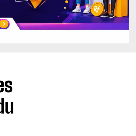
es
 du