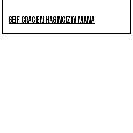
SEIF GRACIEN HASINGIZWIMANA
POPULAR ARTICLES
Le MINAGRI invite les agriculteurs à bien préparer la
saison agricole 2027A marquée par de fortes pluies
prévues
53 % des femmes agricultrices du district de Huye
reçoivent des équipements du projet SAIP II pour